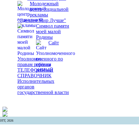
Молодежный
центр социальной
рекламы
"Сделаем Мир Лучше"
Символ памяти
моей малой
Родины
Сайт
Уполномоченного по
правам ребёнка
ТЕЛЕФОННЫЙ
СПРАВОЧНИК
Исполнительных
органов
государственной власти
ТТ, 2026