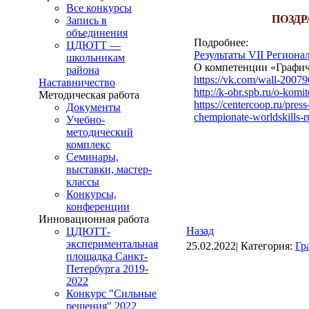
Все конкурсы
ПОЗДР
Запись в
объединения
Подробнее:
ЦДЮТТ —
Результаты VII Региона
школьникам
О компетенции «Графич
района
https://vk.com/wall-2007
Наставничество
http://k-obr.spb.ru/o-komi
Методическая работа
https://centercoop.ru/pres
Документы
chempionate-worldskills-ru
Учебно-
методический
комплекс
Семинары,
выставки, мастер-
классы
Конкурсы,
конференции
Инновационная работа
Назад
ЦДЮТТ-
экспериментальная
25.02.2022| Категория:
Гр
площадка Санкт-
Петербурга 2019-
2022
Конкурс "Сильные
решения" 2022