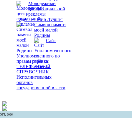
Молодежный
центр социальной
рекламы
"Сделаем Мир Лучше"
Символ памяти
моей малой
Родины
Сайт
Уполномоченного по
правам ребёнка
ТЕЛЕФОННЫЙ
СПРАВОЧНИК
Исполнительных
органов
государственной власти
ТТ, 2026