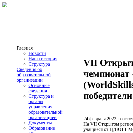
Главная
Новости
Наша история
VII Откры
Структура
Сведения об
чемпионат
образовательной
организации
(WorldSkill
Основные
сведения
победители
Структура и
органы
управления
образовательной
организацией
24 февраля 2022г. сост
Документы
На VII Открытом регион
Образование
учащиеся от ЦДЮТТ Мос