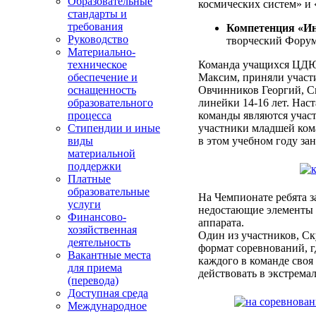
Образовательные
космических систем» и 
стандарты и
требования
Компетенция «Ин
Руководство
творческий Фору
Материально-
техническое
Команда учащихся ЦДЮТ
обеспечение и
Максим, приняли участи
оснащенность
Овчинников Георгий, С
образовательного
линейки 14-16 лет. Нас
процесса
команды являются учас
Стипендии и иные
участники младшей ком
виды
в этом учебном году з
материальной
поддержки
Платные
образовательные
На Чемпионате ребята за
услуги
недостающие элементы и
Финансово-
аппарата.
хозяйственная
Один из участников, С
деятельность
формат соревнований, г
Вакантные места
каждого в команде своя 
для приема
действовать в экстрема
(перевода)
Доступная среда
Международное