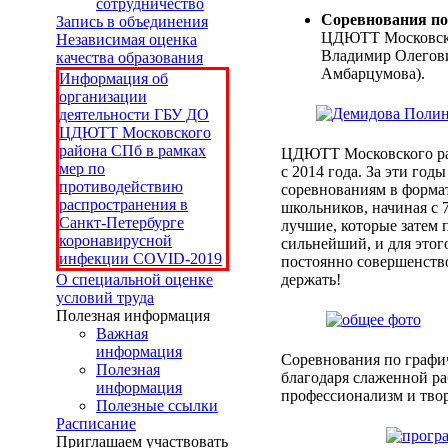
сотрудничество
Соревнования по
Запись в объединения
ЦДЮТТ Московско
Независимая оценка
Владимир Олегови
качества образования
Амбарцумова).
Информация об
организации
деятельности ГБУ ДО
ЦДЮТТ Московского
района СПб в рамках
ЦДЮТТ Московского рай
мер по
с 2014 года. За эти го
противодействию
соревнованиям в формат
распространения в
школьников, начиная с 
Санкт-Петербурге
лучшие, которые затем 
коронавирусной
сильнейший, и для этог
инфекции COVID-2019
постоянно совершенство
О специальной оценке
держать!
условий труда
Полезная информация
Важная
информация
Соревнования по графи
Полезная
благодаря слаженной ра
информация
профессионализм и твор
Полезные ссылки
Расписание
Приглашаем участвовать