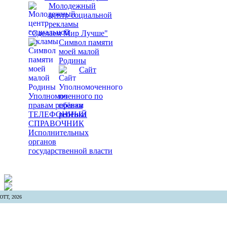
Молодежный
центр социальной
рекламы
"Сделаем Мир Лучше"
Символ памяти
моей малой
Родины
Сайт
Уполномоченного по
правам ребёнка
ТЕЛЕФОННЫЙ
СПРАВОЧНИК
Исполнительных
органов
государственной власти
ТТ, 2026