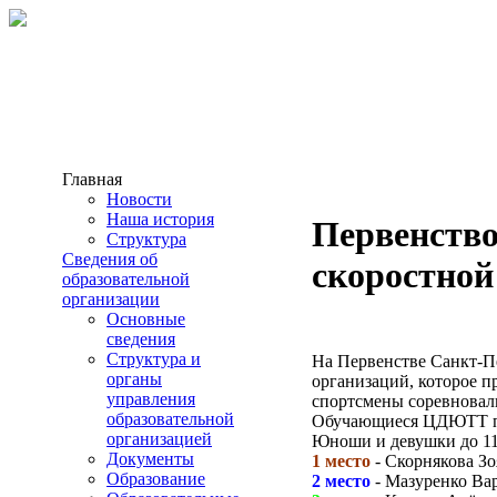
Главная
Новости
Наша история
Первенство
Структура
Сведения об
скоростной
образовательной
организации
Основные
сведения
Структура и
На Первенстве Санкт-Пе
органы
организаций, которое п
управления
спортсмены соревновал
образовательной
Обучающиеся ЦДЮТТ по
организацией
Юноши и девушки до 11
Документы
1 место
- Скорнякова Зо
Образование
2 место
- Мазуренко Ва