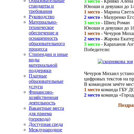
Образовательные
3 место
- Кривко Алёна
стандарты и
Юноши и девушки до 14
требования
1 место
- Марина Светл
Руководство
2 место
- Мазуренко Ег
Материально-
3 место
- Швец Роман
техническое
Юноши и девушки до 18
обеспечение и
1 место
- Чечуров Миха
оснащенность
2 место
- Жарова Екате
образовательного
3 место
- Караханов Ан
процесса
Победители:
Стипендии и иные
виды
материальной
поддержки
Чечуров Михаил устан
Платные
цифровых текстов на пр
образовательные
В командном зачёте мес
услуги
1 место
команда ГБУ ДО
Финансово-
2 место
команда «Город
хозяйственная
деятельность
Поздра
Вакантные места
для приема
(перевода)
Доступная среда
Международное