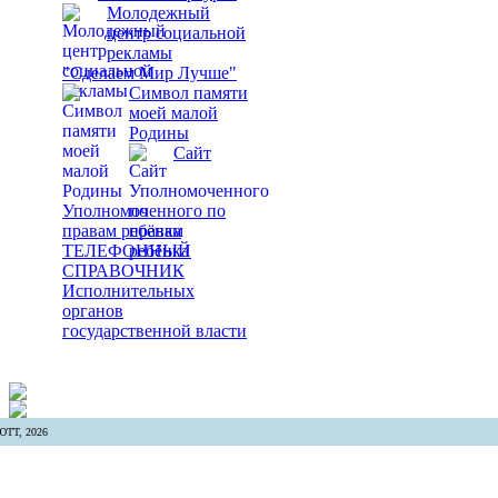
Молодежный
центр социальной
рекламы
"Сделаем Мир Лучше"
Символ памяти
моей малой
Родины
Сайт
Уполномоченного по
правам ребёнка
ТЕЛЕФОННЫЙ
СПРАВОЧНИК
Исполнительных
органов
государственной власти
ТТ, 2026