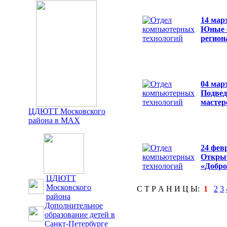
14 мар
Юные с
регион
04 мар
Подвед
мастер
ЦДЮТТ Московского
района в MAX
24 фев
Открыт
«Добр
ЦДЮТТ
Московского
С Т Р А Н И Ц Ы:
1
2
3
района
Дополнительное
образование детей в
Санкт-Петербурге