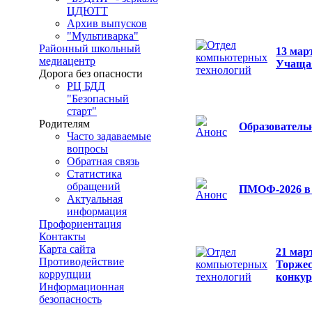
ЦДЮТТ
Архив выпусков
"Мультиварка"
Районный школьный
13 мар
медиацентр
Учащая
Дорога без опасности
РЦ БДД
"Безопасный
старт"
Родителям
Образовател
Часто задаваемые
вопросы
Обратная связь
Статистика
обращений
ПМОФ-2026 в
Актуальная
информация
Профориентация
Контакты
Карта сайта
21 мар
Противодействие
Торжес
коррупции
конкур
Информационная
безопасность