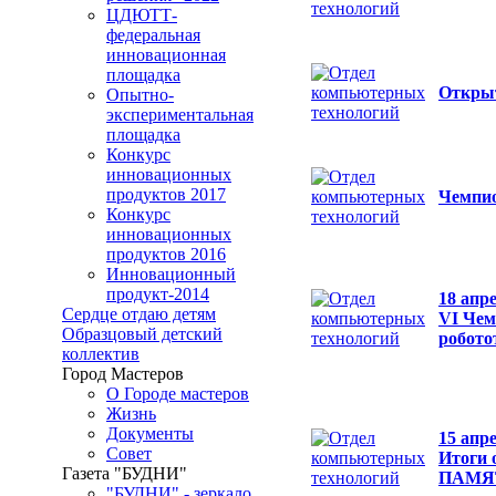
ЦДЮТТ-
федеральная
инновационная
площадка
Открыт
Опытно-
экспериментальная
площадка
Конкурс
инновационных
продуктов 2017
Чемпио
Конкурс
инновационных
продуктов 2016
Инновационный
продукт-2014
18 апр
Сердце отдаю детям
VI Чем
Образцовый детский
робото
коллектив
Город Мастеров
О Городе мастеров
Жизнь
Документы
15 апр
Совет
Итоги 
Газета "БУДНИ"
ПАМЯ
"БУДНИ" - зеркало