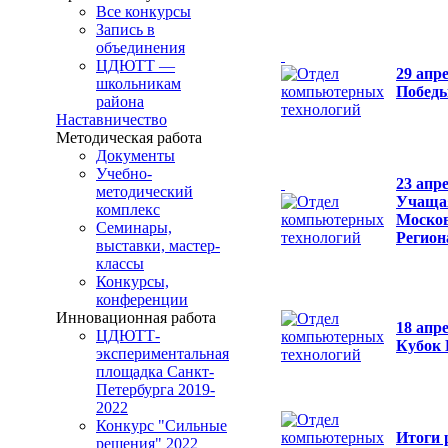
Все конкурсы
Запись в
объединения
ЦДЮТТ —
29 апр
школьникам
Побед
района
Наставничество
Методическая работа
Документы
Учебно-
23 апр
методический
Учащая
комплекс
Москов
Семинары,
Регион
выставки, мастер-
классы
Конкурсы,
конференции
Инновационная работа
18 апр
ЦДЮТТ-
Кубок 
экспериментальная
площадка Санкт-
Петербурга 2019-
2022
Конкурс "Сильные
Итоги 
решения" 2022