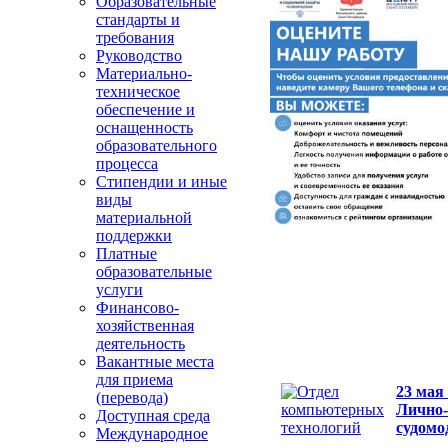
Образовательные
стандарты и
требования
Руководство
Материально-
техническое
обеспечение и
оснащенность
образовательного
процесса
Стипендии и иные
виды
материальной
поддержки
Платные
образовательные
услуги
Финансово-
хозяйственная
деятельность
Вакантные места
для приема
23 мая
(перевода)
Лично-
Доступная среда
судом
Международное