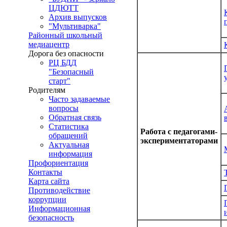
ЦДЮТТ
Архив выпусков
"Мультиварка"
Районный школьный
медиацентр
Дорога без опасности
РЦ БДД
"Безопасный
старт"
Родителям
Часто задаваемые
вопросы
Обратная связь
Статистика
Работа с педагогами-
обращений
экспериментаторами
Актуальная
информация
Профориентация
Контакты
Карта сайта
Противодействие
коррупции
Информационная
безопасность