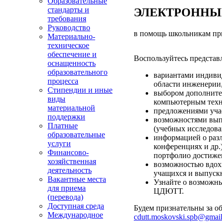
Образовательные
стандарты и
ЭЛЕКТРОННЫЙ
требования
Руководство
в помощь школьникам пр
Материально-
техническое
обеспечение и
Воспользуйтесь предст
оснащенность
образовательного
вариантами индиви
процесса
области инженерии,
Стипендии и иные
выбором дополните
виды
компьютерным техн
материальной
предложениями учас
поддержки
возможностями вы
Платные
(учебных исследов
образовательные
информацией о разл
услуги
конференциях и др.
Финансово-
портфолио достиже
хозяйственная
возможностью вдох
деятельность
учащихся и выпус
Вакантные места
Узнайте о возможн
для приема
ЦДЮТТ.
(перевода)
Доступная среда
Будем признательны за об
Международное
cdutt.moskovski.spb@gmai