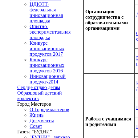
ЦДЮТТ-
федеральная
Организация
инновационная
сотрудничества с
площадка
образовательными
Опытно-
организациями
экспериментальная
площадка
Конкурс
инновационных
продуктов 2017
Конкурс
инновационных
продуктов 2016
Инновационный
продукт-2014
Сердце отдаю детям
Образцовый детский
коллектив
Город Мастеров
О Городе мастеров
Жизнь
Работа с учащимися
Документы
и родителями
Совет
Газета "БУДНИ"
"БУДНИ" - зеркало