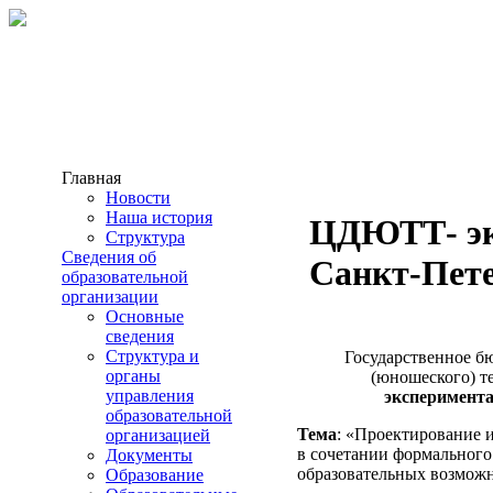
Главная
Новости
Наша история
ЦДЮТТ- эк
Структура
Сведения об
Санкт-Пете
образовательной
организации
Основные
сведения
Структура и
Государственное б
органы
(юношеского) т
управления
эксперимент
образовательной
Тема
: «Проектирование 
организацией
в сочетании формального
Документы
образовательных возмож
Образование