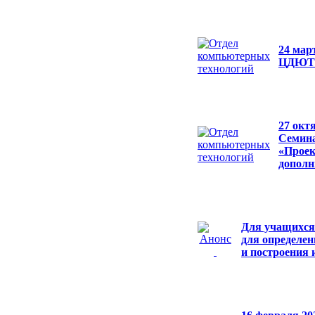
24 мар
ЦДЮТТ 
27 окт
Семина
«Проек
дополн
Для учащихся
для определен
и построения