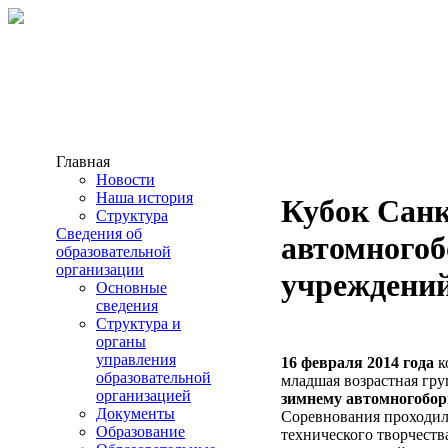
Главная
Новости
Наша история
Кубок Санк
Структура
Сведения об
автомногоб
образовательной
организации
учреждени
Основные
сведения
Структура и
органы
управления
16 февраля 2014 года
к
образовательной
младшая возрастная гру
организацией
зимнему автомногобор
Документы
Соревнования проходил
Образование
технического творчеств