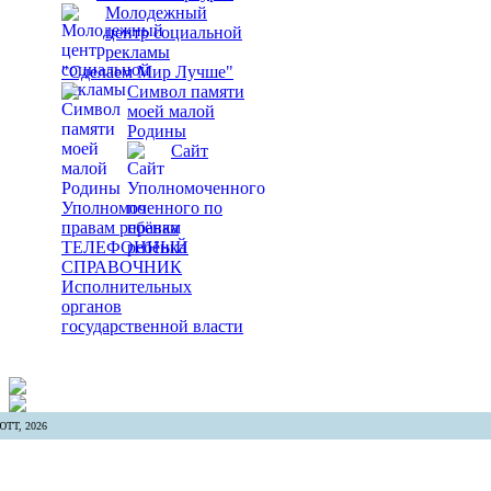
Молодежный
центр социальной
рекламы
"Сделаем Мир Лучше"
Символ памяти
моей малой
Родины
Сайт
Уполномоченного по
правам ребёнка
ТЕЛЕФОННЫЙ
СПРАВОЧНИК
Исполнительных
органов
государственной власти
ТТ, 2026