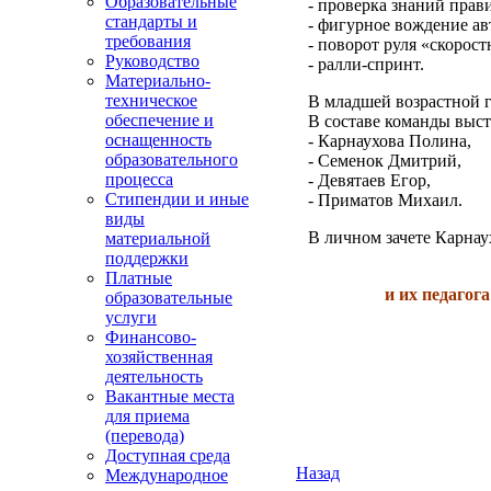
Образовательные
- проверка знаний прав
стандарты и
- фигурное вождение ав
требования
- поворот руля «скорос
Руководство
- ралли-спринт.
Материально-
техническое
В младшей возрастной г
обеспечение и
В составе команды выст
оснащенность
- Карнаухова Полина,
образовательного
- Семенок Дмитрий,
процесса
- Девятаев Егор,
Стипендии и иные
- Приматов Михаил.
виды
В личном зачете Карна
материальной
поддержки
Платные
и их педаго
образовательные
услуги
Финансово-
хозяйственная
деятельность
Вакантные места
для приема
(перевода)
Доступная среда
Назад
Международное