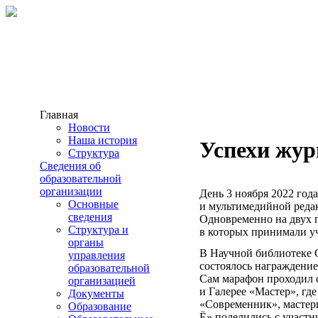
Главная
Новости
Наша история
Успехи жу
Структура
Сведения об
образовательной
организации
День 3 ноября 2022 год
Основные
и
мультимедийной реда
сведения
Одновременно на двух 
Структура и
в
которых принимали у
органы
В Научной библиотеке 
управления
состоялось
награждение
образовательной
Сам марафон проходил с
организацией
и Галерее «Мастер», гд
Документы
«Современник», мастери
Образование
Ё»
поделились с участн