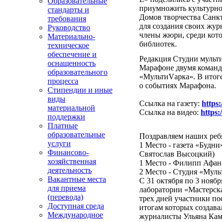
Образовательные
приумножить
культурно
стандарты и
Домов творчества
Санк
требования
для создания своих
журн
Руководство
члены жюри, среди
кот
Материально-
библиотек.
техническое
обеспечение и
Редакция Студии мульт
оснащенность
Марафоне
двумя команд
образовательного
«МультиVарка». В итог
процесса
о событиях Марафона.
Стипендии и иные
виды
Ссылка на газету:
https
материальной
Ссылка на видео:
https
поддержки
Платные
образовательные
Поздравляем наших реб
услуги
1 Место - газета «Будн
Финансово-
Святослав Высоцкий)
хозяйственная
1 Место - Филипп Афан
деятельность
2 Место - Студия «Мул
Вакантные места
С 31 октября по 3 нояб
для приема
лаборатории «Мастерс
(перевода)
трех дней участники по
Доступная среда
итогам которых создав
Международное
журналисты Ульяна Кам