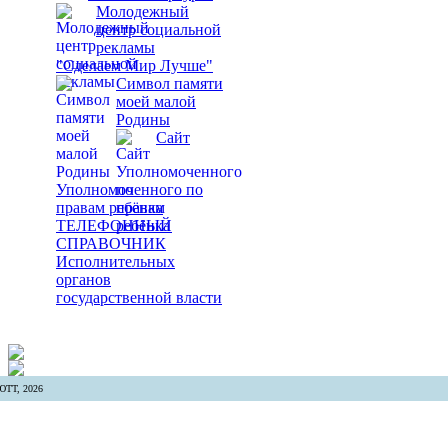
Молодежный
центр социальной
рекламы
"Сделаем Мир Лучше"
Символ памяти
моей малой
Родины
Сайт
Уполномоченного по
правам ребёнка
ТЕЛЕФОННЫЙ
СПРАВОЧНИК
Исполнительных
органов
государственной власти
ТТ, 2026