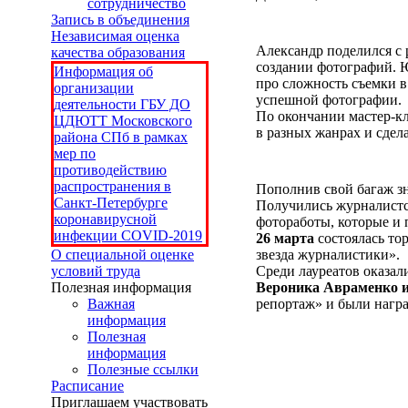
сотрудничество
Запись в объединения
Независимая оценка
Александр поделился с 
качества образования
создании фотографий. 
Информация об
про сложность съемки в
организации
успешной фотографии.
деятельности ГБУ ДО
По окончании мастер-кл
ЦДЮТТ Московского
в разных жанрах и сдел
района СПб в рамках
мер по
противодействию
распространения в
Пополнив свой багаж з
Санкт-Петербурге
Получились журналистск
коронавирусной
фотоработы, которые и
инфекции COVID-2019
26 марта
состоялась то
О специальной оценке
звезда журналистики».
условий труда
Среди лауреатов оказал
Полезная информация
Вероника Авраменко 
Важная
репортаж» и были нагр
информация
Полезная
информация
Полезные ссылки
Расписание
Приглашаем участвовать