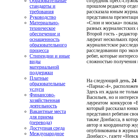
Образовательные
сотрудник пресс-служб
стандарты и
прошлом редактор отде
требования
рассказала юным журна
Руководство
представила презентаци
Материально-
«Слон и моська» показа
техническое
разных журналистских 
обеспечение и
Второй гость - редакто
оснащенность
лауреат нескольких пр
образовательного
журналистское расследо
процесса
расследовании про экол
Стипендии и иные
ребят, которые интерес
виды
сложностью получения 
материальной
поддержки
Платные
На следующий день,
24 
образовательные
«Парнас-4», расположе
услуги
Здесь их ждала не тольк
Финансово-
Васильев, но и интерес
хозяйственная
лауреатом конкурсов «
деятельность
который рассказал юнк
Вакантные места
представил ребятам сво
для приема
также Донбасса, в котор
(перевода)
автор и координатор жу
Доступная среда
опубликованы в журнала
Международное
Донбасс», газете «Невск