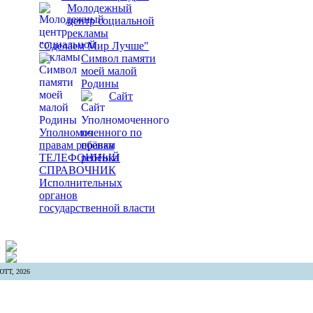
Молодежный
центр социальной
рекламы
"Сделаем Мир Лучше"
Символ памяти
моей малой
Родины
Сайт
Уполномоченного по
правам ребёнка
ТЕЛЕФОННЫЙ
СПРАВОЧНИК
Исполнительных
органов
государственной власти
ТТ, 2026