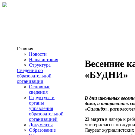
Главная
Новости
Наша история
Весенние к
Структура
Сведения об
«БУДНИ»
образовательной
организации
Основные
сведения
Структура и
В дни школьных весен
органы
дома, а отправились с
управления
«Силандэ», расположен
образовательной
организацией
23 марта
в лагерь к ре
Документы
мастер-классы по журна
Образование
Лауреат журналистских