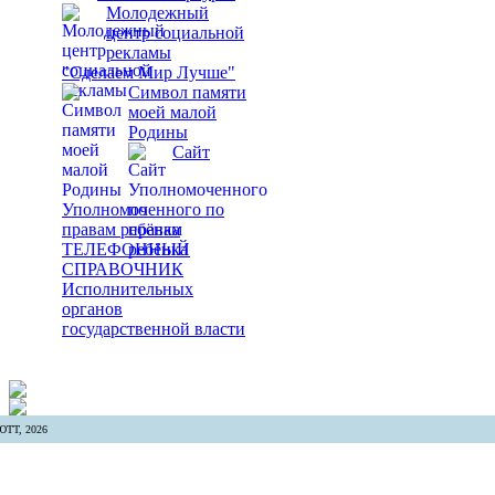
Молодежный
центр социальной
рекламы
"Сделаем Мир Лучше"
Символ памяти
моей малой
Родины
Сайт
Уполномоченного по
правам ребёнка
ТЕЛЕФОННЫЙ
СПРАВОЧНИК
Исполнительных
органов
государственной власти
ТТ, 2026