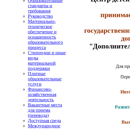
Образовательные
стандарты и
требования
принимае
Руководство
Материально-
техническое
государствен
обеспечение и
до
оснащенность
образовательного
"Дополнител
процесса
Стипендии и иные
виды
материальной
Для пр
поддержки
Платные
Пере
образовательные
услуги
Финансово-
Инте
хозяйственная
деятельность
Вакантные места
Развит
для приема
(перевода)
Доступная среда
Выя
Международное