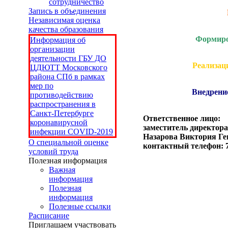
сотрудничество
Запись в объединения
Независимая оценка
качества образования
Формиров
Информация об
организации
деятельности ГБУ ДО
Реализац
ЦДЮТТ Московского
района СПб в рамках
мер по
Внедрени
противодействию
распространения в
Санкт-Петербурге
Ответственное лицо:
коронавирусной
заместитель директора
инфекции COVID-2019
Назарова Виктория Ге
О специальной оценке
контактный телефон: 7
условий труда
Полезная информация
Важная
информация
Полезная
информация
Полезные ссылки
Расписание
Приглашаем участвовать