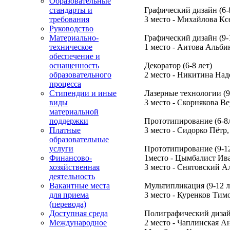
Образовательные
стандарты и
Графический дизайн (6-8
требования
3 место - Михайлова К
Руководство
Материально-
Графический дизайн (9-
техническое
1 место - Аитова Альб
обеспечение и
оснащенность
Декоратор (6-8 лет)
образовательного
2 место - Никитина На
процесса
Стипендии и иные
Лазерные технологии (9
виды
3 место - Скорнякова В
материальной
поддержки
Прототипирование (6-8
Платные
3 место - Сидорко Пётр
образовательные
услуги
Прототипирование (9-1
Финансово-
1место - Цымбалист Ив
хозяйственная
3 место - Снятовский А
деятельность
Вакантные места
Мультипликация (9-12 л
для приема
3 место - Куренков Ти
(перевода)
Доступная среда
Полиграфический дизайн
Международное
2 место - Чаплинская А