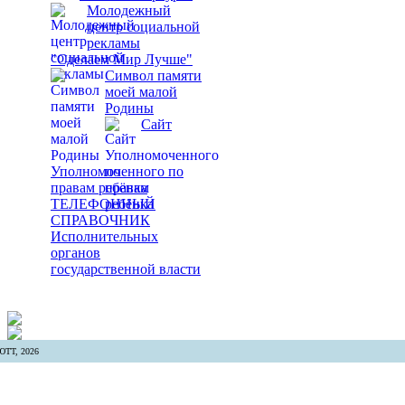
Молодежный
центр социальной
рекламы
"Сделаем Мир Лучше"
Символ памяти
моей малой
Родины
Сайт
Уполномоченного по
правам ребёнка
ТЕЛЕФОННЫЙ
СПРАВОЧНИК
Исполнительных
органов
государственной власти
ТТ, 2026