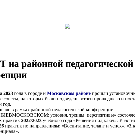
на районной педагогической
ренции
та
2023
года в городе и
Московском районе
прошли установочн
е советы, на которых были подведены итоги прошедшего и пост
 год.
ивале в рамках районной педагогической конференции
ЕВМОСКОВСКОМ: условия, тренды, перспективы» состоялся
х практик
2022
/
2023
учебного года «Решения под ключ». Участ
26
практик по направлениям: «Воспитание, талант и успех», «Зн
енциала».