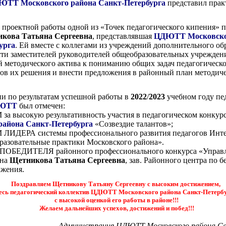
ТТ Московского района Санкт-Петербурга
представил прак
 проектной работы одной из «Точек педагогического кипения» 
кова Татьяна Сергеевна
, представлявшая
ЦДЮТТ Московско
урга
. Ей вместе с коллегами из учреждений дополнительного об
сти заместителей руководителей общеобразовательных учрежден
й методического актива к пониманию общих задач педагогическ
бов их решения и внести предложения в районный план методич
и по результатам успешной работы в
2022
/
2023
учебном году пе
ЮТТ
был отмечен:
 высокую результативность участия в педагогическом конку
района Санкт-Петербурга
«Созвездие талантов»;
ИДЕРА системы профессионального развития педагогов Инте
разовательные практики Московского района».
ЕДИТЕЛЯ районного профессионального конкурса «Управл
ена
Щетникова Татьяна Сергеевна
, зав. Районного центра по 
ижения.
Поздравляем Щетникову Татьяну Сергеевну с высоким достижением,
есь педагогический коллектив ЦДЮТТ Московского района Санкт-Петерб
с высокой оценкой его работы в районе!!!
Желаем дальнейших успехов, достижений и побед!!!
Администрация ЦДЮТТ Московского района С