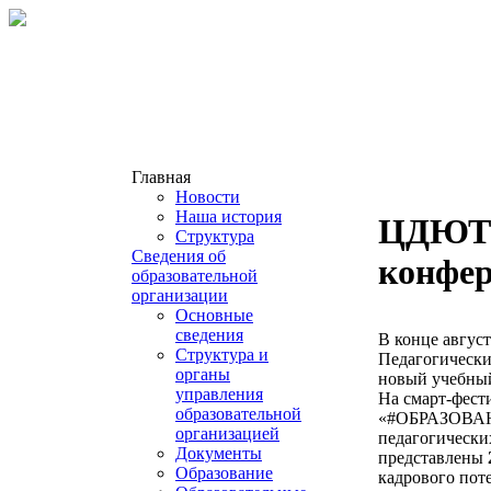
Главная
Новости
Наша история
ЦДЮТТ 
Структура
Сведения об
конфе
образовательной
организации
Основные
сведения
В конце авгус
Структура и
Педагогически
органы
новый учебный
управления
На смарт-фест
образовательной
«#ОБРАЗОВАНИ
организацией
педагогически
Документы
представлены
Образование
кадрового пот