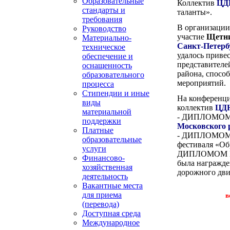
Образовательные
Коллектив
ЦДЮ
стандарты и
таланты».
требования
В организации
Руководство
участие
Щетни
Материально-
Санкт-Петерб
техническое
удалось приве
обеспечение и
представителе
оснащенность
района, спосо
образовательного
мероприятий.
процесса
Стипендии и иные
На конференци
виды
коллектив
ЦД
материальной
- ДИПЛОМОМ за
поддержки
Московского 
Платные
- ДИПЛОМОМ Л
образовательные
фестиваля «Об
услуги
ДИПЛОМОМ ПОБ
Финансово-
была награжд
хозяйственная
дорожного дв
деятельность
Вакантные места
для приема
в
(перевода)
Доступная среда
Международное