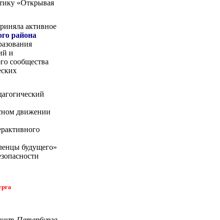
тику «Открывая
приняла активное
го района
разования
ий и
ого сообщества
еских
дагогический
рсном движении
рактивного
енцы будущего»
безопасности
урга
анкт-Петербурга