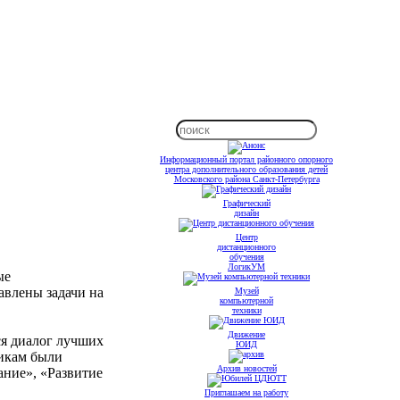
Информационный портал районного опорного
центра дополнительного образования детей
Московского района Санкт-Петербурга
Графический
дизайн
Центр
дистанционного
обучения
ЛогикУМ
ые
авлены задачи на
Музей
компьютерной
техники
Движение
 диалог лучших
ЮИД
никам были
Архив новостей
ание», «Развитие
Приглашаем на работу