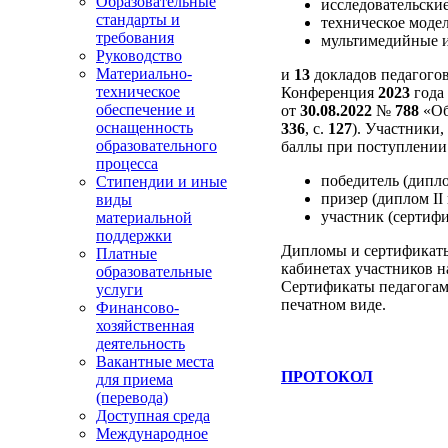
Образовательные
исследовательские
стандарты и
техническое моде
требования
мультимедийные 
Руководство
Материально-
и
13
докладов педагого
техническое
Конференция
2023
года
обеспечение и
от
30.08.2022
№
788
«Об
оснащенность
336
, с.
127
). Участники
образовательного
баллы при поступлении 
процесса
победитель (дипло
Стипендии и иные
призер (диплом II 
виды
участник (сертифи
материальной
поддержки
Дипломы и сертификат
Платные
кабинетах участников н
образовательные
Сертификаты педагогам
услуги
печатном виде.
Финансово-
хозяйственная
деятельность
Вакантные места
ПРОТОКОЛ
для приема
(перевода)
Доступная среда
Международное