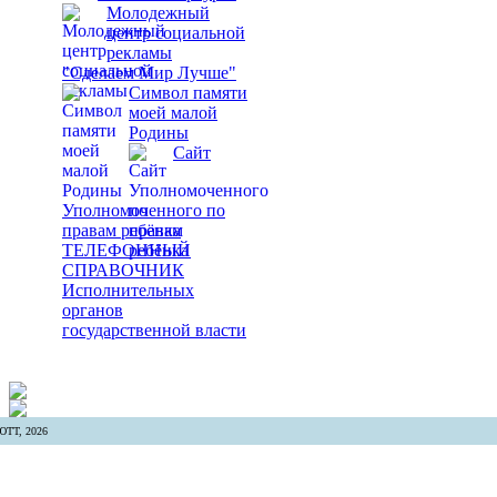
Молодежный
центр социальной
рекламы
"Сделаем Мир Лучше"
Символ памяти
моей малой
Родины
Сайт
Уполномоченного по
правам ребёнка
ТЕЛЕФОННЫЙ
СПРАВОЧНИК
Исполнительных
органов
государственной власти
ТТ, 2026