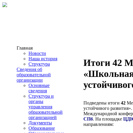
Главная
Новости
Наша история
Итоги 42 
Структура
Сведения об
«Школьная
образовательной
организации
устойчивог
Основные
сведения
Структура и
органы
Подведены итоги
42
Ме
управления
устойчивого развития».
образовательной
Международной конфер
организацией
СПб
. На площадке
ЦД
Документы
направлениям:
Образование