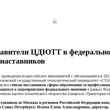
тавители ЦДЮТТ в федеральн
 наставников
м проведения всероссийских мероприятий с обучающимися в 2023
ковский государственный технологический университет «СТ
еделил
список наставников сферы образования за профессион
чащихся к мероприятиям федерального значения
в рамках Все
тиваля научно-технического творчества учащихся «Траектория т
аставников из Москвы и регионов Российской Федерации вош
я Санкт-Петербурга: Исаева Елена Александровна, директор,