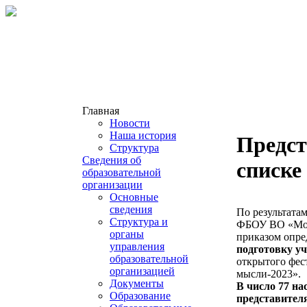
Главная
Новости
Наша история
Предс
Структура
Сведения об
списке
образовательной
организации
Основные
сведения
По результата
Структура и
ФБОУ ВО «Мос
органы
приказом опр
управления
подготовку у
образовательной
открытого фес
организацией
мысли-2023».
Документы
В число 77 н
Образование
представител