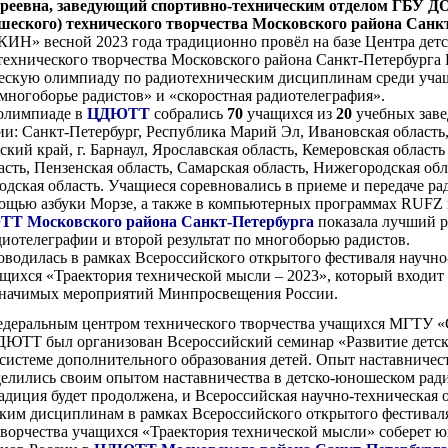
реевна, заведующий спортивно-техническим отделом ГБУ Д
шеского) технического творчества Московского района Санк
» весной 2023 года традиционно провёл на базе Центра детс
технического творчества Московского района Санкт-Петербурга
ескую олимпиаду по радиотехническим дисциплинам среди уча
многоборье радистов» и «скоростная радиотелеграфия».
 олимпиаде в
ЦДЮТТ
собрались
70
учащихся из
20
учебных зав
ии: Санкт-Петербург, Республика Марий Эл, Ивановская область
ский край, г. Барнаул, Ярославская область, Кемеровская область 
сть, Пензенская область, Самарская область, Нижегородская обл
годская область. Учащиеся соревновались в приеме и передаче р
мощью азбуки Морзе, а также в компьютерных программах RUFZ 
Т Московского района Санкт-Петербурга
показала лучший р
диотелеграфии и второй результат по многоборью радистов.
водилась в рамках Всероссийского открытого фестиваля научно
ащихся «Траектория технической мысли – 2023», который входит 
значимых мероприятий Минпросвещения России.
Федеральным центром технического творчества учащихся МГТ
ДЮТТ был организован Всероссийский семинар «Развитие детс
 системе дополнительного образования детей. Опыт наставничест
делились своим опытом наставничества в детско-юношеском рад
радиция будет продолжена, и Всероссийская научно-техническая
ким дисциплинам в рамках Всероссийского открытого фестиваля
творчества учащихся «Траектория технической мысли» соберет 