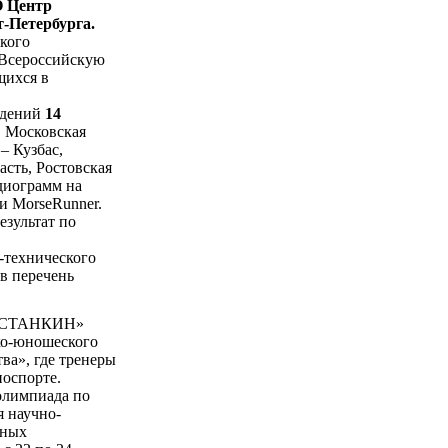
О Центр
т-Петербурга.
кого
 Всероссийскую
щихся в
едений
14
, Московская
– Кузбас,
асть, Ростовская
адиограмм на
и MorseRunner.
езультат по
-технического
в перечень
У «СТАНКИН»
ко-юношеского
ва», где тренеры
иоспорте.
 олимпиада по
 научно-
юных