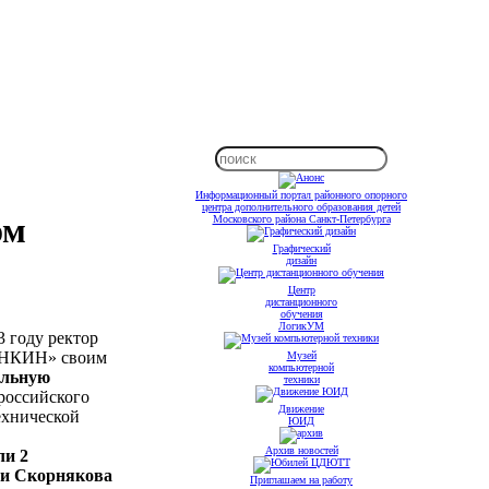
Информационный портал районного опорного
центра дополнительного образования детей
ом
Московского района Санкт-Петербурга
Графический
дизайн
Центр
дистанционного
обучения
ЛогикУМ
 году ректор
АНКИН» своим
Музей
компьютерной
альную
техники
российского
Движение
ехнической
ЮИД
Архив новостей
ли 2
 и Скорнякова
Приглашаем на работу