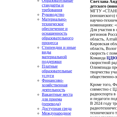
Образовательные
Светлана Анд
стандарты и
детского (юно
требования
МГТУ «СТАНКИН
Руководство
(юношеского) 
Материально-
научно-технич
техническое
номинациях: «
обеспечение и
Для участия в
оснащенность
регионов Росс
образовательного
область, Алтай
процесса
Кировская обла
Стипендии и иные
область, Воло
виды
скорость с по
материальной
Команда
ЦДЮТ
поддержки
скоростной ра
Платные
Олимпиада про
образовательные
творчества уч
услуги
общественно-
Финансово-
Кроме того, 
хозяйственная
совместно с Ц
деятельность
радиоспорта в
Вакантные места
и педагоги по
для приема
В 2024 году т
(перевода)
радиотехничес
Доступная среда
технического 
Международное