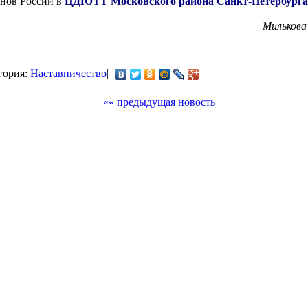
нов России в
ЦДЮТТ Московского района Санкт-Петербурга
Милькова
егория:
Наставничество
|
«« предыдущая новость