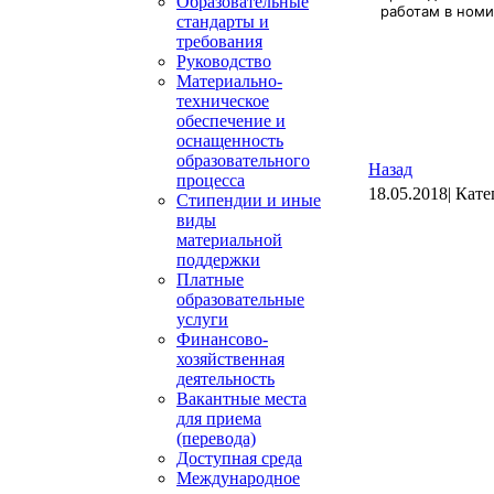
Образовательные
работам в ном
стандарты и
требования
Руководство
Материально-
техническое
обеспечение и
оснащенность
образовательного
Назад
процесса
18.05.2018| Кат
Стипендии и иные
виды
материальной
поддержки
Платные
образовательные
услуги
Финансово-
хозяйственная
деятельность
Вакантные места
для приема
(перевода)
Доступная среда
Международное