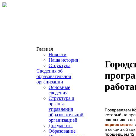
Главная
Новости
Наша история
Городс
Структура
Сведения об
прогр
образовательной
организации
работа
Основные
сведения
Структура и
органы
управления
Поздравляем Ко
образовательной
который на пр
школьников по
организацией
первое место
в
Документы
в секции объек
Образование
прошедшем 12 