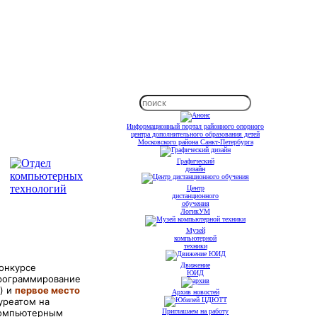
Информационный портал районного опорного
центра дополнительного образования детей
Московского района Санкт-Петербурга
Графический
дизайн
Центр
дистанционного
обучения
ЛогикУМ
Музей
компьютерной
техники
Движение
онкурсе
ЮИД
программирование
) и
первое место
Архив новостей
уреатом на
компьютерным
Приглашаем на работу