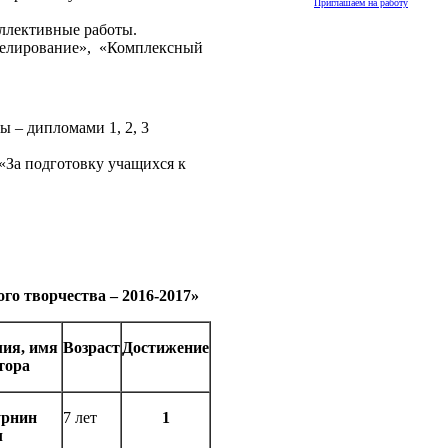
Приглашаем на работу
ллективные работы.
оделирование», «Комплексный
 – дипломами 1, 2, 3
«За подготовку учащихся к
о творчества – 2016-2017»
ия, имя
Возраст
Достижение
тора
урнин
7 лет
1
л