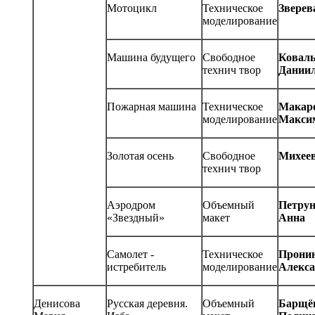
Мотоцикл
Техническое
Зверев
моделирование
Машина будущего
Свободное
Коваль
технич твор
Дании
Пожарная машина
Техническое
Макар
моделирование
Макси
Золотая осень
Свободное
Михее
технич твор
Аэродром
Объемный
Петру
«Звездный»
макет
Анна
Самолет -
Техническое
Прони
истребитель
моделирование
Алекса
Денисова
Русская деревня.
Объемный
Барщё