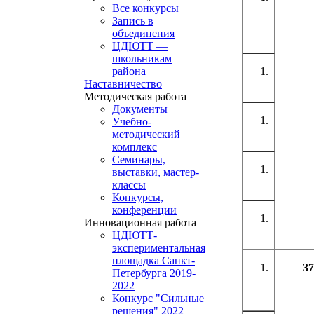
Все конкурсы
Запись в
объединения
ЦДЮТТ —
школьникам
района
Наставничество
Методическая работа
Документы
Учебно-
методический
комплекс
Семинары,
выставки, мастер-
классы
Конкурсы,
конференции
Инновационная работа
ЦДЮТТ-
экспериментальная
площадка Санкт-
37
Петербурга 2019-
2022
Конкурс "Сильные
решения" 2022