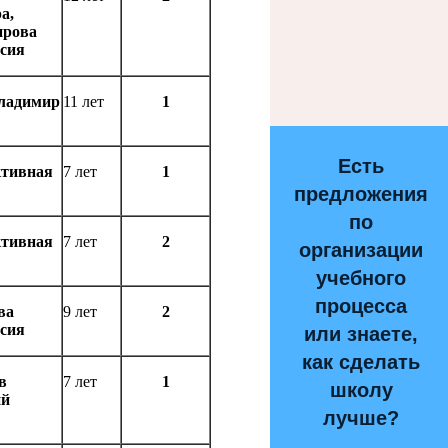
а,
ирова
сия
ладимир
11 лет
1
Есть
ктивная
7 лет
1
предложения
по
ктивная
7 лет
2
организации
учебного
процесса
ва
9 лет
2
сия
или знаете,
как сделать
в
7 лет
1
школу
ий
лучше?