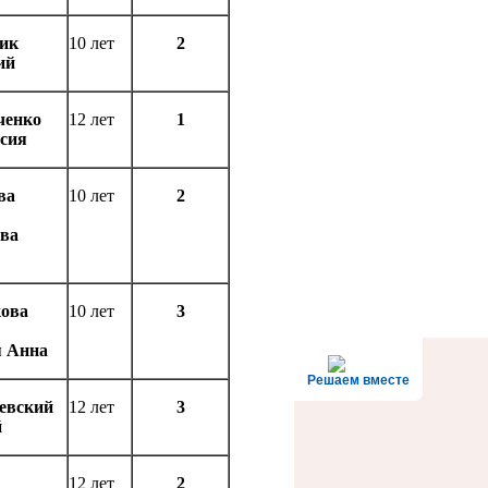
ик
10 лет
2
ий
ченко
12 лет
1
сия
ва
10 лет
2
ва
ова
10 лет
3
я Анна
Решаем вместе
евский
12 лет
3
й
12 лет
2