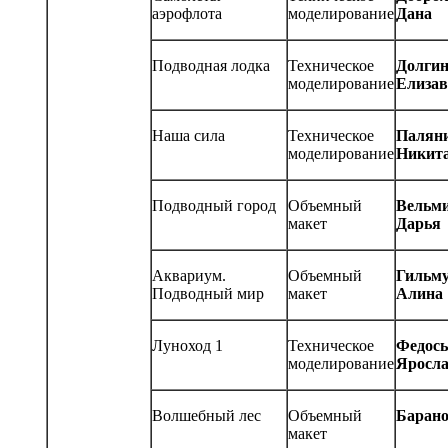
аэрофлота
моделирование
Дана
Подводная лодка
Техническое
Долги
моделирование
Елизав
Наша сила
Техническое
Палян
моделирование
Никит
Подводный город
Объемный
Вельм
макет
Дарья
Аквариум.
Объемный
Гильм
Подводный мир
макет
Алина
Луноход 1
Техническое
Федос
моделирование
Яросл
Волшебный лес
Объемный
Барано
макет