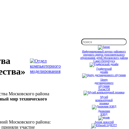
Информационный портал районного
опорного центра дополнительного
тва
образования детей Московского района
Санкт-Петербурга
ества»
Графический
дизайн
Центр
дистанционного
обучения
ЛогикУМ
ства Московского района
Музей
бный мир технического
компьютерной
техники
Движение
ЮИД
ний Московского района:
Архив новостей
е приняли участие