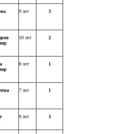
ова
9 лет
3
иров
10 лет
2
мир
а
8 лет
1
мир
лева
7 лет
1
г
9 лет
3
а