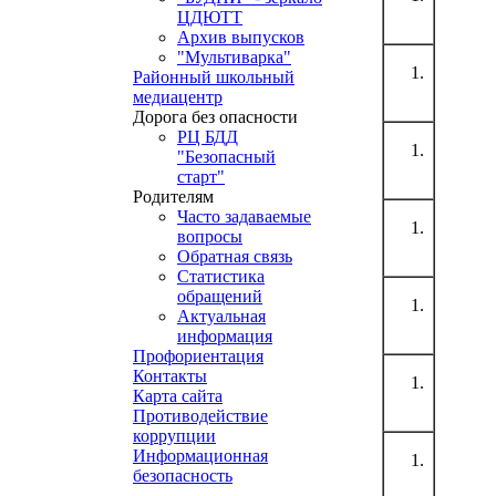
ЦДЮТТ
Архив выпусков
"Мультиварка"
Районный школьный
медиацентр
Дорога без опасности
РЦ БДД
"Безопасный
старт"
Родителям
Часто задаваемые
вопросы
Обратная связь
Статистика
обращений
Актуальная
информация
Профориентация
Контакты
Карта сайта
Противодействие
коррупции
Информационная
безопасность