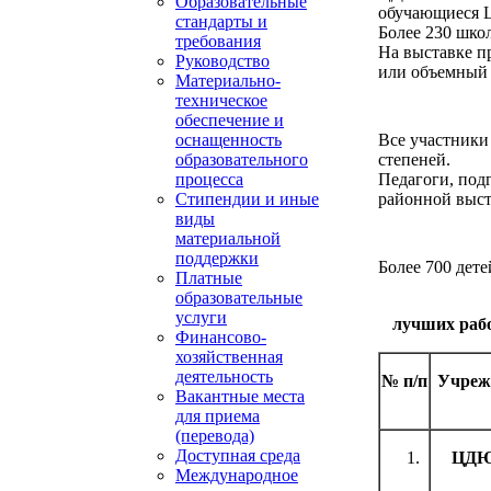
Образовательные
обучающиеся 
стандарты и
Более 230 шко
требования
На выставке п
Руководство
или объемный 
Материально-
техническое
обеспечение и
оснащенность
Все участники
образовательного
степеней.
процесса
Педагоги, под
Стипендии и иные
районной выст
виды
материальной
поддержки
Более 700 дете
Платные
образовательные
услуги
лучших рабо
Финансово-
хозяйственная
деятельность
№ п/п
Учреж
Вакантные места
для приема
(перевода)
Доступная среда
ЦД
Международное