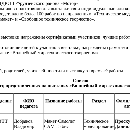
ЦДЮТТ Фрунзенского района «Мотор».
льников подготовили для выставки свои индивидуальные или ко
редставлено более 100 работ по направлениям: «Техническое м
макет» и «Свободное техническое творчество».
 выставки награждены сертификатами участников, лучшие работы
готовившие детей к участию в выставке, награждены грамотами 
авке «Волшебный мир технического творчества».
й, родителей, учителей посетили выставку за время её работы.
Список
т, представленных на выставку «Волшебный мир техническог
дение
ФИО
Название работы
Раздел
Фамил
педагога
ав
ЮТТ
Добряков
Макет-Самолет
Техническое
Проск
Владимир
САМ - 5 бис
моделирование
Дании