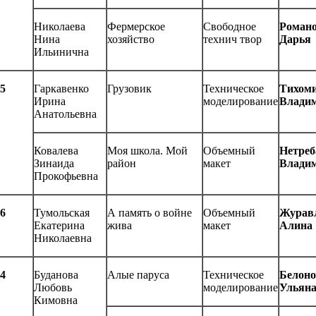
Николаева
Фермерское
Свободное
Роман
Нина
хозяйство
технич твор
Дарья
Ильинична
5
Гаркавенко
Грузовик
Техническое
Тихом
Ирина
моделирование
Влади
Анатольевна
Ковалева
Моя школа. Мой
Объемный
Нетреб
Зинаида
район
макет
Влади
Прокофьевна
6
Тумольская
А память о войне
Объемный
Журав
Екатерина
жива
макет
Алина
Николаевна
4
Буданова
Алые паруса
Техническое
Белоно
Любовь
моделирование
Ульян
Кимовна