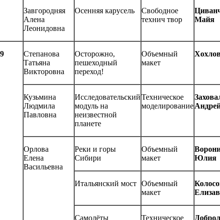
Завгородняя
Осенняя карусель
Свободное
Циван
Алена
технич твор
Майя
Леонидовна
9
Степанова
Осторожно,
Объемный
Хохлов
Татьяна
пешеходный
макет
Викторовна
переход!
Кузьмина
Исследовательский
Техническое
Захова
Людмила
модуль на
моделирование
Андре
Павловна
неизвестной
планете
Орлова
Реки и горы
Объемный
Ворон
Елена
Сибири
макет
Юлия
Васильевна
Итальянский мост
Объемный
Колосо
макет
Елизав
Самолёты
Техническое
Добро