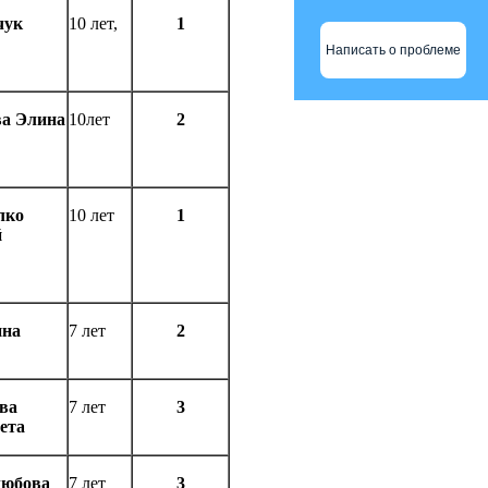
чук
10 лет,
1
Написать о проблеме
а Элина
10лет
2
лко
10 лет
1
й
ина
7 лет
2
ва
7 лет
3
ета
любова
7 лет
3