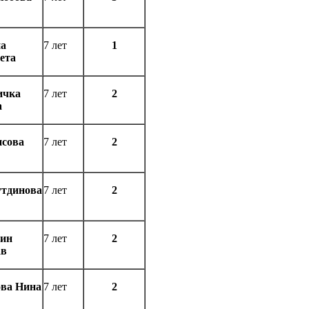
на
7 лет
1
ета
ичка
7 лет
2
а
исова
7 лет
2
утдинова
7 лет
2
ьин
7 лет
2
ав
ва Нина
7 лет
2