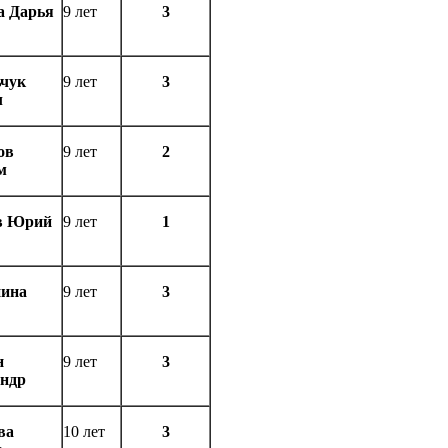
а Дарья
9 лет
3
чук
9 лет
3
л
ов
9 лет
2
м
в Юрий
9 лет
1
нина
9 лет
3
н
9 лет
3
ндр
ва
10 лет
3