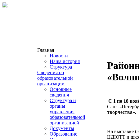
Главная
Новости
Наша история
Районн
Структура
Сведения об
«Волше
образовательной
организации
Основные
сведения
Структура и
С 1 по 18 ноя
органы
Санкт-Петерб
управления
творчества».
образовательной
организацией
Документы
На выставке б
Образование
ЦДЮТТ и школ -