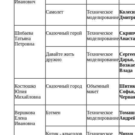
Иванович
Самолет
Техническое
Колесн
моделирование
Дмитр
Шибаева
Сказочный герой
Техническое
Скрип
Татьяна
моделирование
Анаста
Петровна
Давайте жить
Техническое
Сергее
дружно
моделирование
Дарья,
Возжае
Влада
Костюшко
Сказочный город
Объемный
Шитик
Юлия
макет
Софья,
Михайловна
Черна
Вершкова
Бэтмен
Техническое
Томаш
Елена
моделирование
Андре
Ивановна
Котик - крысолов
Техническое
Чихун