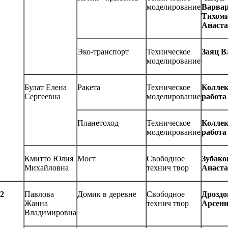
моделирование
Варвар
Тихом
Анаста
Эко-транспорт
Техническое
Заяц В
моделирование
Булат Елена
Ракета
Техническое
Колле
Сергеевна
моделирование
работа
Планетоход
Техническое
Колле
моделирование
работа
Кмитто Юлия
Мост
Свободное
Зубако
Михайловна
технич твор
Анаста
2
Павлова
Домик в деревне
Свободное
Дроздо
Жанна
технич твор
Арсен
Владимировна