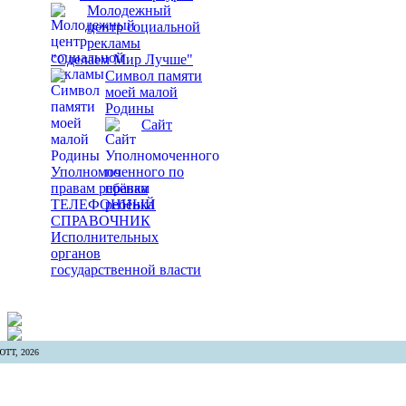
Молодежный
центр социальной
рекламы
"Сделаем Мир Лучше"
Символ памяти
моей малой
Родины
Сайт
Уполномоченного по
правам ребёнка
ТЕЛЕФОННЫЙ
СПРАВОЧНИК
Исполнительных
органов
государственной власти
ТТ, 2026