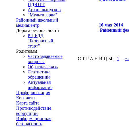
ЦДЮТТ
Архив выпусков
"Мультиварка"
Районный школьный
16 мая 2014
медиацентр
Районный фес
Дорога без опасности
РЦ БДД
"Безопасный
старт"
Родителям
Часто задаваемые
С Т Р А Н И Ц Ы:
1
...
«
вопросы
Обратная связь
Статистика
обращений
Актуальная
информация
Профориентация
Контакты
Карта сайта
Противодействие
коррупции
Информационная
безопасность