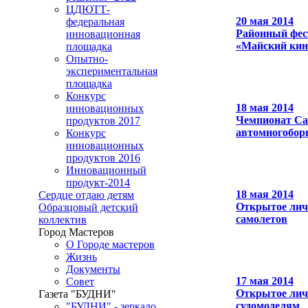
ЦДЮТТ-
20 мая 2014
федеральная
Районный фес
инновационная
«Майский кин
площадка
Опытно-
экспериментальная
площадка
Конкурс
18 мая 2014
инновационных
Чемпионат Са
продуктов 2017
автомногобор
Конкурс
инновационных
продуктов 2016
Инновационный
продукт-2014
18 мая 2014
Сердце отдаю детям
Открытое лич
Образцовый детский
самолетов
коллектив
Город Мастеров
О Городе мастеров
Жизнь
Документы
17 мая 2014
Совет
Открытое лич
Газета "БУДНИ"
судомоделям
"БУДНИ" - зеркало