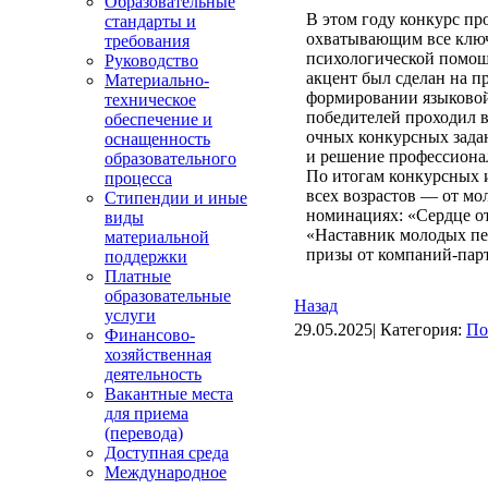
Образовательные
В этом году конкурс п
стандарты и
охватывающим все ключ
требования
психологической помощ
Руководство
акцент был сделан на 
Материально-
формировании языковой
техническое
победителей проходил в
обеспечение и
очных конкурсных задан
оснащенность
и решение профессиона
образовательного
По итогам конкурсных 
процесса
всех возрастов — от м
Стипендии и иные
номинациях: «Сердце от
виды
«Наставник молодых пед
материальной
призы от компаний-пар
поддержки
Платные
образовательные
Назад
услуги
29.05.2025| Категория:
По
Финансово-
хозяйственная
деятельность
Вакантные места
для приема
(перевода)
Доступная среда
Международное