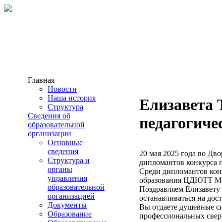
Главная
Новости
Наша история
Елизавета 
Структура
Сведения об
педагогиче
образовательной
организации
Основные
сведения
20 мая 2025 года во Д
Структура и
дипломантов конкурса 
органы
Среди дипломантов кон
управления
образования ЦДЮТТ Мос
образовательной
Поздравляем Елизавету 
организацией
останавливаться на дос
Документы
Вы отдаете душевные си
Образование
профессиональных све