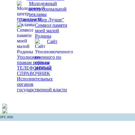
Молодежный
центр социальной
рекламы
"Сделаем Мир Лучше"
Символ памяти
моей малой
Родины
Сайт
Уполномоченного по
правам ребёнка
ТЕЛЕФОННЫЙ
СПРАВОЧНИК
Исполнительных
органов
государственной власти
ТТ, 2026